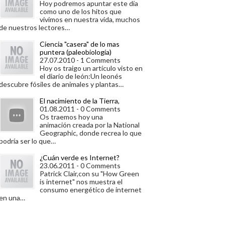
Hoy podremos apuntar este día
como uno de los hitos que
vivimos en nuestra vida, muchos
de nuestros lectores…
Ciencia "casera" de lo mas
puntera (paleobiología)
27.07.2010 - 1 Comments
Hoy os traigo un artículo visto en
el diario de león:Un leonés
descubre fósiles de animales y plantas…
El nacimiento de la Tierra,
01.08.2011 - 0 Comments
Os traemos hoy una
animación creada por la National
Geographic, donde recrea lo que
podría ser lo que…
¿Cuán verde es Internet?
23.06.2011 - 0 Comments
Patrick Clair,con su "How Green
is internet" nos muestra el
consumo energético de internet
en una…