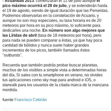
-
Acuáridas 2013
: comenzarán el 12 de julio aunque
el
pico máximo ocurrirá el 28 de julio
, y se extenderán hasta
el 19 de agosto, siendo de igual duración que las Perseidas.
Podremos observarlas en la constelación de Acuario, y
aunque no son muy especiales, su tasa horaria es de 20
meteoros por hora en su pico máximo, lo suficiente para
dedicarles una noche.
En número son algo mejores que
las Líridas de abril
(tasa de 18 meteoros por hora), pero
para nada se pueden comparar a éstas, ya que hay poca
cantidad de bólidos y nunca suele haber grandes
incrementos de los picos, también llamados éstos
"outbursts".
Recuerda que también podrás probar buscar planetas,
muchos de los visibles a simple vista a determinadas horas
del día, Si sales con tu smartphone en verano, no olvides
tus aplicaciones como sky map para android e iOS, o
starwalk para los usuarios de la citada marca de la manzana
mordida.
fuente
Francisco Cebrián