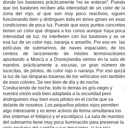
donde los bastones prácticamente “no se enteran”. Puesto
que los bastones reciben alta intensidad de un color de la
zona del rojo, al que son muy poco reactivos, siguen
funcionando bien y distinguen todo en tonos grises en esas
condiciones de poca luz. Puesto que esos puntos concretos
tienen un color que dispara a los conos aunque haya poca
intensidad de luz, no interfieren con los bastones y se ve
esa luz de un color rojo, naranja o amarillo. Por eso en las
películas de submarinos, de naves espaciales, de los
centros de lanzamiento de misiles termonucleares
apuntando a Moscú o a Disneylandia vemos en la sala de
mandos, prácticamente a oscuras, un gran número de
lucecitas, de pilotos, de color rojo o naranja. Por eso quizá
la luz de las lámparas traseras de los vehículos son también
de esos colores. Se ven bien de día y de noche.
Conduciendo de noche, todo lo demás es gris-negro y
nuestra visión está bien adaptada a la oscuridad pero
distinguimos muy bien esos pilotos en el coche que va
delante de nosotros. Los pequeños pilotos rojos permiten
algo interesante y es tener activos de forma simultanea los
dos sistemas el fotópico y el escotópico. La sala de mandos
del submarino tiene muy poca iluminación para preservar la
vista nocturna del capitán y sus tripulantes, la luz roja