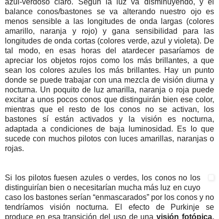
azul-verdoso claro. Según la luz va disminuyendo, y el
balance conos/bastones se va alterando nuestro ojo es
menos sensible a las longitudes de onda largas (colores
amarillo, naranja y rojo) y gana sensibilidad para las
longitudes de onda cortas (colores verde, azul y violeta). De
tal modo, en esas horas del atardecer pasaríamos de
apreciar los objetos rojos como los más brillantes, a que
sean los colores azules los más brillantes. Hay un punto
donde se puede trabajar con una mezcla de visión diurna y
nocturna. Un poquito de luz amarilla, naranja o roja puede
excitar a unos pocos conos que distinguirán bien ese color,
mientras que el resto de los conos no se activan, los
bastones sí están activados y la visión es nocturna,
adaptada a condiciones de baja luminosidad. Es lo que
sucede con muchos pilotos con luces amarillas, naranjas o
rojas.
Si los pilotos fuesen azules o verdes, los conos no los
distinguirían bien o necesitarían mucha más luz en cuyo
caso los bastones serían “enmascarados” por los conos y no
tendríamos visión nocturna. El efecto de Purkinje se
produce en esa transición del uso de una
visión fotópica,