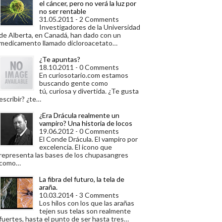
el cáncer, pero no verá la luz por
no ser rentable
31.05.2011 - 2 Comments
Investigadores de la Universidad
de Alberta, en Canadá, han dado con un
medicamento llamado dicloroacetato…
¿Te apuntas?
18.10.2011 - 0 Comments
En curiosotario.com estamos
buscando gente como
tú, curiosa y divertida. ¿Te gusta
escribir? ¿te…
¿Era Drácula realmente un
vampiro? Una historia de locos
19.06.2012 - 0 Comments
El Conde Drácula. El vampiro por
excelencia. El icono que
representa las bases de los chupasangres
como…
La fibra del futuro, la tela de
araña.
10.03.2014 - 3 Comments
Los hilos con los que las arañas
tejen sus telas son realmente
fuertes, hasta el punto de ser hasta tres…