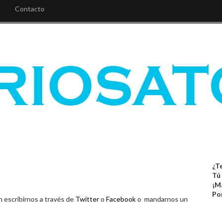
Contacto
¿Te
Tú
¡M
Po
 escribirnos a través de
Twitter
o
Facebook
o mandarnos un