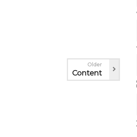
Older
Content