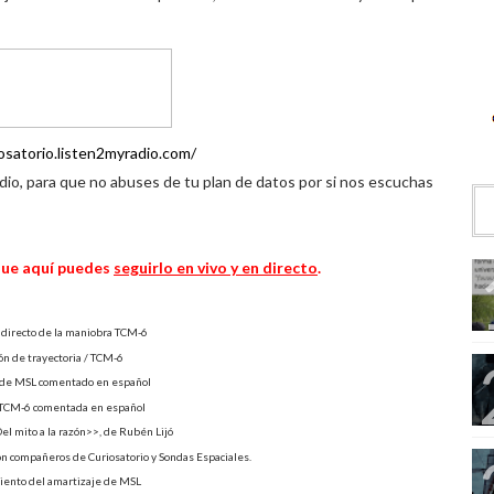
iosatorio.listen2myradio.com/
io, para que no abuses de tu plan de datos por si nos escuchas
 que aquí puedes
seguirlo en vivo y en directo
.
 directo de la maniobra TCM-6
n de trayectoria / TCM-6
 de MSL comentado en español
a TCM-6 comentada en español
l mito a la razón>>, de Rubén Lijó
on compañeros de Curiosatorio y Sondas Espaciales.
miento del amartizaje de MSL