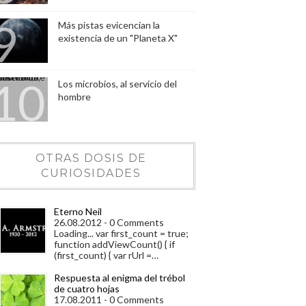
Más pistas evicencian la
existencia de un "Planeta X"
Los microbios, al servicio del
hombre
OTRAS DOSIS DE
CURIOSIDADES
Eterno Neil
26.08.2012 - 0 Comments
Loading... var first_count = true;
function addViewCount() { if
(first_count) { var rUrl =…
Respuesta al enigma del trébol
de cuatro hojas
17.08.2011 - 0 Comments