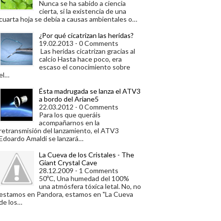
Nunca se ha sabido a ciencia
cierta, si la existencia de una
cuarta hoja se debía a causas ambientales o…
¿Por qué cicatrizan las heridas?
19.02.2013 - 0 Comments
Las heridas cicatrizan gracias al
calcio Hasta hace poco, era
escaso el conocimiento sobre
el…
Ésta madrugada se lanza el ATV3
a bordo del Ariane5
22.03.2012 - 0 Comments
Para los que queráis
acompañarnos en la
retransmisión del lanzamiento, el ATV3
Edoardo Amaldi se lanzará…
La Cueva de los Cristales - The
Giant Crystal Cave
28.12.2009 - 1 Comments
50ºC, Una humedad del 100%
una atmósfera tóxica letal. No, no
estamos en Pandora, estamos en "La Cueva
de los…