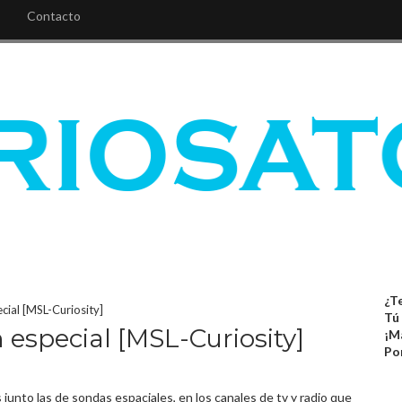
Contacto
¿Te
cial [MSL-Curiosity]
Tú
 especial [MSL-Curiosity]
¡M
Po
junto las de sondas espaciales, en los canales de tv y radio que