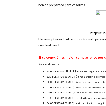
hemos preparado para vosotros
http://cur
Hemos optimizado el reproductor sólo para aud
desde el móvil.
Si tu conexión es mejor, toma asiento por
Recuerda la agenda:
0 UTC):
22:00 CEST (20:0
Previo con seguimiento en
22:31 CEST (20:31 UTC):
Última maniobra de correcció
00:00 CEST (22:00 UTC):
Repetición del lanzamiento
01:00 CEST (23:00 UTC):
Repetición del previo con l
03:00 CEST (01:00 UTC):
Emisión del documental <<De
04:30 CEST (02:30 UTC):
Tertulia/debate en directo c
06:00 CEST (04:00 UTC):
Inicio del directo con segui