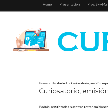
Home
Presentación
Proy. Sky-Mal
Home
Unlabelled
Curiosatorio, emisión espe
Curiosatorio, emisión
Podrás seguir todas nuestras retransmisiones 