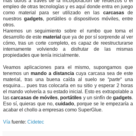
más duros a través de la incorporación de refuerzos o el
empleo de otras tecnologías y es aquí donde entra en juego
como material para ser utilizado en las
carcasas
de
nuestros
gadgets
, portátiles o dispositivos móviles, entre
otros.
Haremos un seguimiento sobre el rumbo que toma el
desarrollo de este
material
que ya de por sí sorprende al ver
cómo, tras un corte completo, es capaz de reestructurarse
internamente volviendo a disfrutar de las mismas
propiedades que tenía inicialmente.
Veamos aplicaciones para el mismo, supongamos que
tenemos un
mando a distancia
cuya carcasa sea de este
material, tras una buena caída al suelo se “
parte
“ una
esquina… pues tras colocarla en su sitio y esperar 2 horas
el mando volvería a su estado inicial. Esto es extrapolable a
las
carcasas de móviles
,
portátiles
y un sinfín de
gadgets
.
Eso sí, quieras que no,
cuidado
, porque se le empezaría a
acabar el chollo a empresas como SuperGlue.
Vía
fuente:
Cidetec