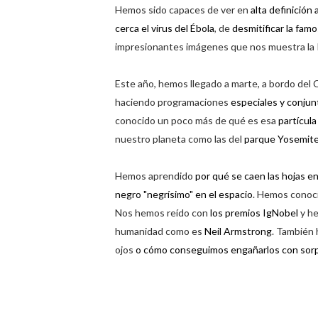
Hemos sido capaces de ver en
alta definición 
cerca el virus del Ébola
, de
desmitificar la fam
impresionantes imágenes que nos muestra la 
Este año, hemos llegado a marte, a bordo del 
haciendo programaciones
especiales y conju
conocido un poco más de qué es esa
partícul
nuestro planeta como las del
parque Yosemit
Hemos aprendido
por qué se caen las hojas e
negro "negrísimo" en el espacio
. Hemos conoc
Nos hemos reído con
los premios IgNobel
y he
humanidad como es
Neil Armstrong
. También 
ojos
o cómo conseguimos engañarlos con sorp