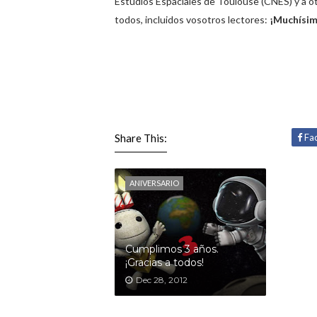
Estudios Espaciales de Toulouse (CNES) y a ot
todos, incluidos vosotros lectores:
¡Muchísim
Share This:
Fa
ANIVERSARIO
Cumplimos 3 años.
¡Gracias a todos!
Dec 28, 2012