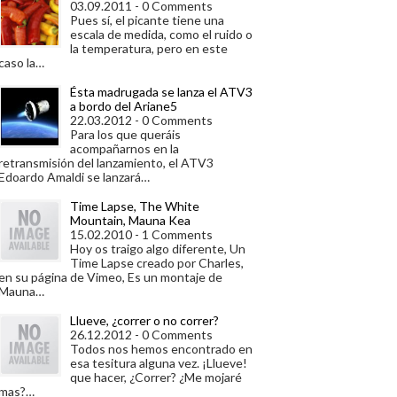
03.09.2011 - 0 Comments
Pues sí, el picante tiene una
escala de medida, como el ruido o
la temperatura, pero en este
caso la…
Ésta madrugada se lanza el ATV3
a bordo del Ariane5
22.03.2012 - 0 Comments
Para los que queráis
acompañarnos en la
retransmisión del lanzamiento, el ATV3
Edoardo Amaldi se lanzará…
Time Lapse, The White
Mountain, Mauna Kea
15.02.2010 - 1 Comments
Hoy os traigo algo diferente, Un
Time Lapse creado por Charles,
en su página de Vimeo, Es un montaje de
Mauna…
Llueve, ¿correr o no correr?
26.12.2012 - 0 Comments
Todos nos hemos encontrado en
esa tesitura alguna vez. ¡Llueve!
que hacer, ¿Correr? ¿Me mojaré
mas?…