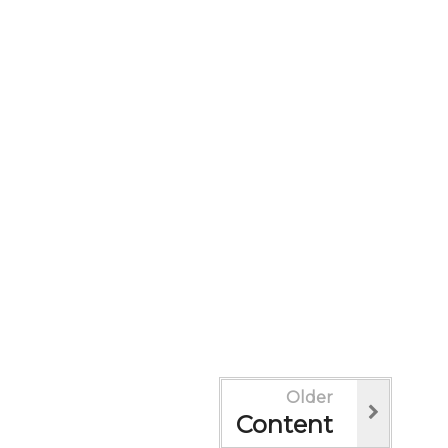
Older
Content