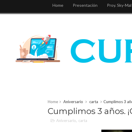
Home
Presentación
Proy. Sky-Mal
Home
Aniversario
carta
Cumplimos 3 año
Cumplimos 3 años. ¡G
Aniversario
,
carta