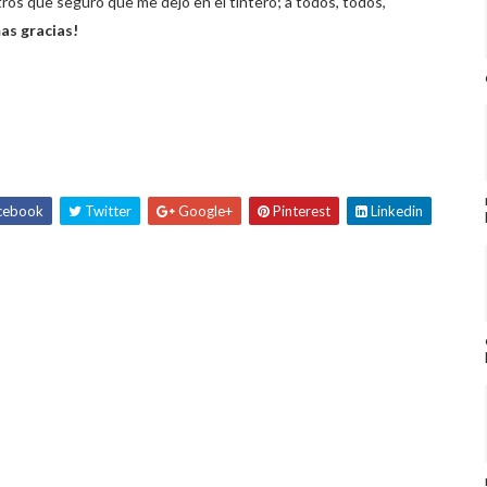
ros que seguro que me dejo en el tintero; a todos, todos,
as gracias!
cebook
Twitter
Google+
Pinterest
Linkedin